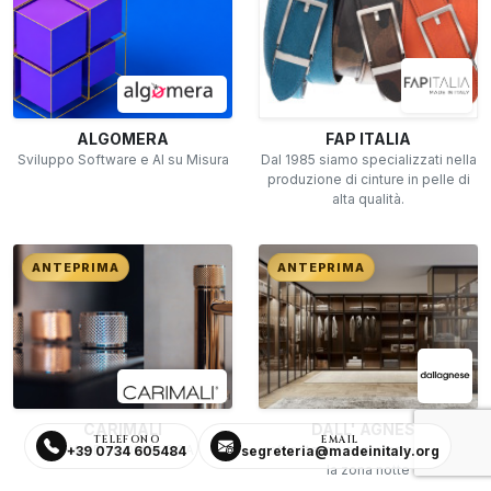
ALGOMERA
FAP ITALIA
Sviluppo Software e AI su Misura
Dal 1985 siamo specializzati nella
produzione di cinture in pelle di
alta qualità.
ANTEPRIMA
ANTEPRIMA
CARIMALI
DALL' AGNESE
TELEFONO
EMAIL
UNA SPA DOMESTICA
raffinatezza contemporanea per
+39 0734 605484
segreteria@madeinitaly.org
la zona notte