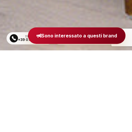
Sono interessato a questi brand
TELEFONO
EMAIL
+39 0734 605484
segreteria@madeinitaly.org