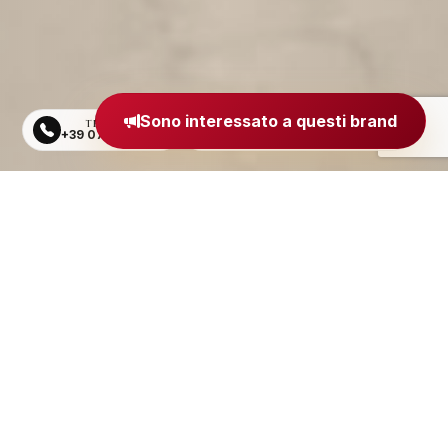
Sono interessato a questi brand
TELEFONO
EMAIL
+39 0734 605484
segreteria@madeinitaly.org