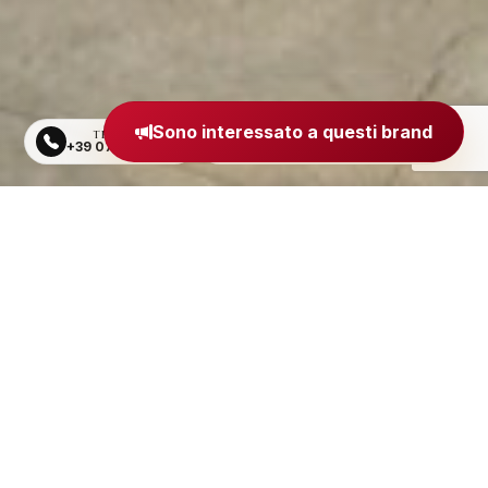
Sono interessato a questi brand
TELEFONO
EMAIL
+39 0734 605484
segreteria@madeinitaly.org