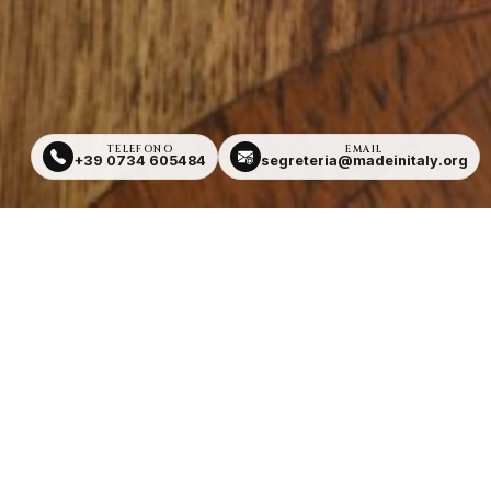
TELEFONO
EMAIL
+39 0734 605484
segreteria@madeinitaly.org